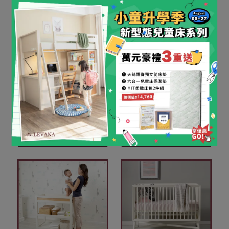
伸縮加大桌面好學習
學齡童必備｜桌面版
【LEVANA 認證良品】
【LEVANA認證良品】
Man&Kids 無限成長實木
StudyLoft書桌高架床
書桌610(展示品)
(601)+(贈)平日到府組裝
NT$9,800
NT$15,880
NT$49,800
NT$104,800
加入購物車
加入購物車