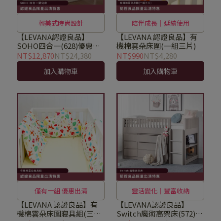
輕美式時尚設計
陪伴成長｜延續使用
【LEVANA認證良品】
【LEVANA 認證良品】有
SOHO四合一(628)優惠出
機棉雲朵床圍(一組三片)
清
NT$12,870
NT$24,380
NT$990
NT$4,280
加入購物車
加入購物車
僅有一組 優惠出清
靈活變化｜豐富收納
【LEVANA 認證良品】有
【LEVANA認證良品】
機棉雲朵床圍寢具組(三片
Switch魔術高架床(572)+