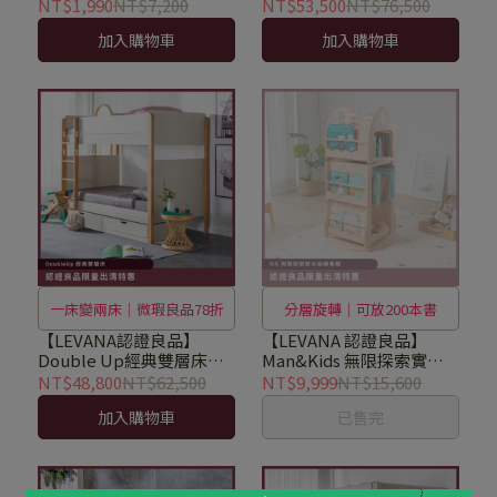
床圍＋床包＋涼被＋涼被
(贈)平日安心到府組裝
NT$1,990
NT$7,200
NT$53,500
NT$76,500
套)
加入購物車
加入購物車
一床變兩床｜微瑕良品78折
分層旋轉｜可放200本書
【LEVANA認證良品】
【LEVANA 認證良品】
Double Up經典雙層床
Man&Kids 無限探索實木
(627)優惠出清+(贈)平日安
旋轉書櫃614(展示品)
NT$48,800
NT$62,500
NT$9,999
NT$15,600
心到府組裝
加入購物車
已售完