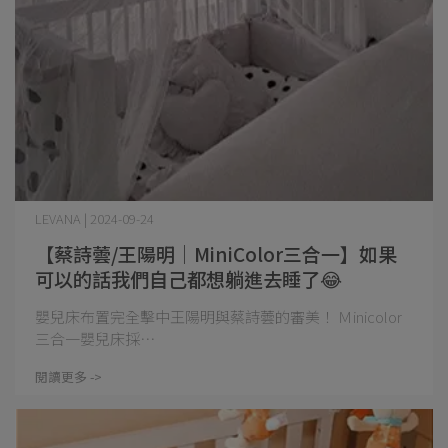
LEVANA | 2024-09-24
【蔡詩蕓/王陽明│MiniColor三合一】如果
可以的話我們自己都想躺進去睡了😂
嬰兒床布置完全擊中王陽明與蔡詩蕓的審美！ Ｍinicolor
三合一嬰兒床採⋯
閱讀更多 ->