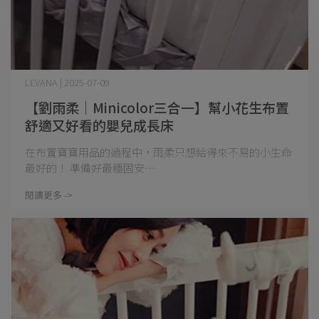
LEVANA | 2025-07-09
【劉雨柔│Minicolor三合一】幫小花生布置
舒適又好看的嬰兒成長床
在布置寶寶用品的過程中，雨柔只想給得來不易的小生命
最好的！ 準備好最穩固安⋯
閱讀更多 ->