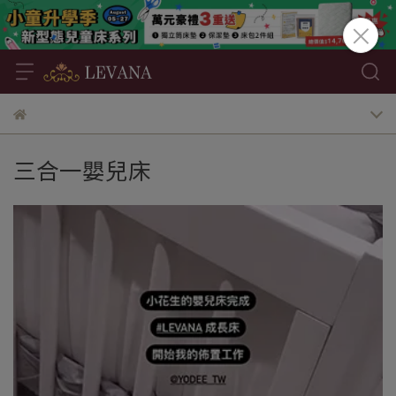
三合一嬰兒床