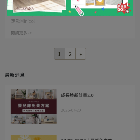
好推的款式，新色「知更藍」真的超美的❤️
鼓手女神羅小白的嬰兒床推薦 第一眼就被LEVANA新色限
定款Minicol⋯
閱讀更多 ->
1
2
»
最新消息
成長煥新計畫2.0
2026-07-29