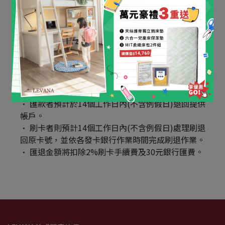
【退款流程】
請先將主張之DM或活動截圖及網址私訊LEVANA粉
絲專頁。
LEVANA將於5個工作日(不含例假日)內查明釐清通
路價格後再予退還差價。
匯款者預計於14個工作日內(不含例假日)退回提供
帳戶。
刷卡者則預計14個工作日內(不含例假日)處理刷退
回原卡號，並依各發卡銀行作業時間完成刷退作業。
匯退金額將扣除2%刷卡手續費及30元銀行匯費。