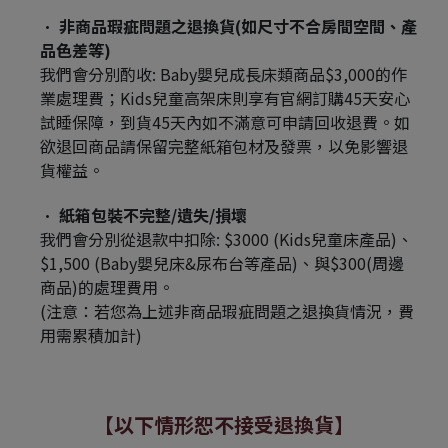
非商品瑕疵問題之退換貨(如尺寸不合房間空間、產
品色差等)
我們會分別酌收: Baby嬰兒成長床類商品$3,000的作
業處理費；Kids兒童高架床則享有官網訂購45天安心
試睡保障，到貨45天內如不滿意可申請回收退費。如
欲退回商品請保留完整紙箱包材及發票，以免影響退
貨權益。
紙箱包裝不完整/遺失/損壞
我們會分別從退款中扣除: $3000 (Kids兒童床產品)、
$1,500 (Baby嬰兒床&尿布台等產品)、與$300(周邊
商品)的處理費用。
(注意：若您為上述非商品瑕疵問題之退換貨情況，費
用需累積加計)
【以下情形恕不接受退換貨】