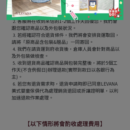
您在了解完退貨須知決定要退貨後，請於7天鑒賞
期(含假日)內
聯絡客服
或
FB粉絲專頁聯繫
客服將在收到來信的1-2個工作天回復您，我們會
跟您確認商品以及外包裝狀況​。
若經確認符合退貨條件，我們將會安排貨運取回，
請將「原商品含包裝&贈品」一同寄回。​
我們在請貨運到府收貨後，倉庫人員會針對商品以
及外包裝做檢查。​
收到退貨商品確認商品與包裝完整後，將於5個工
作天(不含例假日)辦理退款(實際到款日以各銀行為
主)。
若您有退貨需求時，退貨申請時即已同意LEVANA
美式嬰童傢俱代為處理銷貨退回或折讓證明單，以利
加速退款作業處理。
【以下情形將會酌收處理費用】