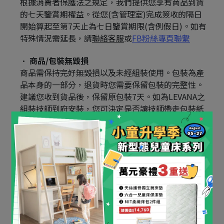
根據消費者保護法之規定，我們提供您享有商品到貨
的七天鑒賞期權益。從您(含管理室)完成簽收的隔日
開始算起至第7天止為七日鑒賞期限(含例假日)。如有
特殊情況需延長，請
聯絡客服
或
FB粉絲專頁聯繫
商品/包裝無毀損
商品需保持完好無毀損以及未經組裝使用。包裝為產
品本身的一部分，退貨時您需要保留包裝的完整性。
建議您收到貨品後，保留原包裝7天。如為LEVANA之
組裝技師到府安裝，您可決定是否讓技師帶走包裝紙
箱。​
未經組裝
LEVANA不接受經組裝後商品之退換貨，​請組裝前務必
確認產品無誤。
【退貨/退款流程】