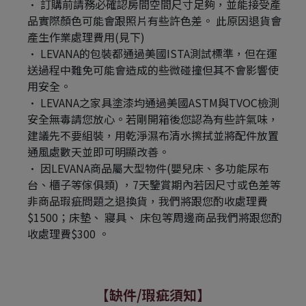
訂購前請務必確認房間空間尺寸足夠，並能接受產
品實際顏色可能會跟照片有些許色差。 ​此原因退貨會
產生作業處理費用(見下)
LEVANA的包裝都通過美國ISTA測試標準，但在運
送過程中難免可能會造成的些微碰撞但其不會影響使
用安全。
LEVANA之家具塗漆均通過美國ASTM與TVOC檢測
安全無毒請您放心。若剛開箱後您認為有些許氣味，
建議先不要組裝，用乾淨濕布清水擦拭並將配件放置
通風處數天並即可明顯改善。​
因LEVANA商品屬大型物件(嬰兒床、多功能尿布
台、櫃子等傢俱類) ，7天鑒賞期內若因尺寸或色差等
非商品瑕疵問題之退換貨，我們將跟您酌收處理費
$1500；床墊、 寢具、 床包等周邊商品我們將跟您酌
收處理費$300 。
【缺件/瑕疵須知​】