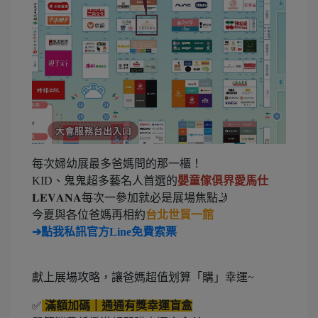
每次婦幼展最多爸媽問的那一櫃！
KID、鬼鬼超多藝名人首選的
嬰童傢俱界愛馬仕
𝐋𝐄𝐕𝐀𝐍𝐀每次一參加就必是展場焦點🤳
今夏與各位爸媽再相約
台北世貿一館
➔點我私訊官方Line免費索票
獻上展場攻略，讓爸媽超值划算「購」幸運~
✅
滿額加碼｜通通有獎幸運盲盒