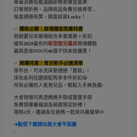
單筆消費低檻滿額即贈幸運盲盒🎁
訂單現折券、品牌商品免費兌換券等...
每盒通通有獎，開盒就是𝐋𝐮𝐜𝐤𝐲！
✅
爆款必購｜展場獨家限量特惠
熱銷嬰兒床展場組合多重優惠＋折扣
還有𝟐𝟎𝟐𝟓最夯的
新型態兒童床
現場體驗
最高激省8000元🫨還不快來撿優惠！
✅
周邊特賞｜育兒新手必搶清單
尿布台、可水洗床墊通通「夏殺」!
床包系列任選搭配再享多件折扣🤩
所有必備的人氣育兒品，輕鬆入手無負擔~
大會現場可再憑媽媽手冊或寶寶手冊
免費領專屬福袋及萌寶限定好禮！
限時4天，邀請各位爸媽一起來共襄盛舉🫶
➔點我下載婦幼展大會平面圖
-