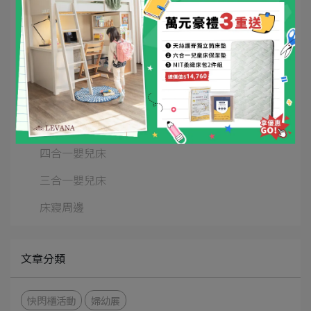
名人愛用
開箱影片
媒體報導
Kids兒童床
五合一嬰兒床
四合一嬰兒床
三合一嬰兒床
床寢周邊
文章分類
快閃櫃活動
婦幼展