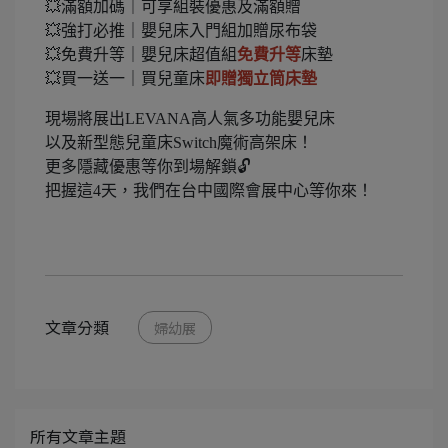
💥滿額加碼｜可享組裝優惠及滿額贈
💥強打必推｜嬰兒床入門組加贈尿布袋
💥免費升等｜嬰兒床超值組
免費升等
床墊
💥買一送一｜買兒童床
即贈獨立筒床墊
現場將展出LEVANA高人氣多功能嬰兒床
以及新型態兒童床Switch魔術高架床！
更多隱藏優惠等你到場解鎖🔓
把握這4天，我們在台中國際會展中心等你來！
文章分類
婦幼展
所有文章主題