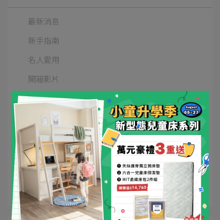
最新消息
新手指南
名人愛用
開箱影片
媒體報導
Kids兒童床
五合一嬰兒床
四合一嬰兒床
三合一嬰兒床
床寢周邊