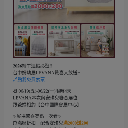
𝟐𝟎𝟐𝟔端午連假必逛‼️
台中婦幼展LEVANA驚喜大放送~
🔗點我免費索票
📆 06/19(五)-06/22(一)限時4天
LEVANA本次與安琪兒聯合展位
跟爸媽相約【台中國際會展中心】
✨展場驚喜亮點一次看✨
💥滿額折扣｜配合安琪兒
滿2000送200