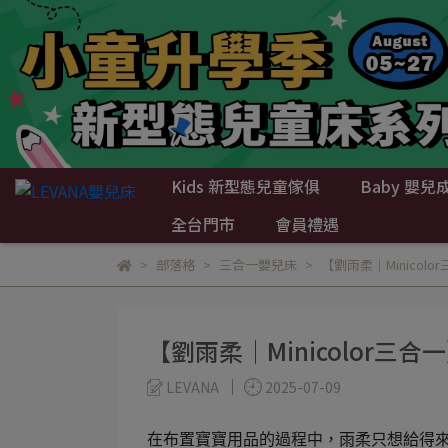
Kids 新型態兒童傢俱
Baby 嬰兒
全台門市
會員禮遇
部落格
三合一嬰兒床
【劉雨柔│Minico
【劉雨柔│Minicolor
LEVANA
2025-07-09
在布置寶寶用品的過程中，雨柔只想給得