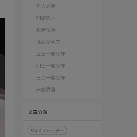
名人愛用
開箱影片
媒體報導
Kids兒童床
五合一嬰兒床
四合一嬰兒床
三合一嬰兒床
床寢周邊
文章分類
MiniColor三合一