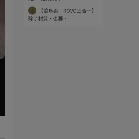
5
【翁琬柔│ROVO三合一】
除了材質，也要⋯