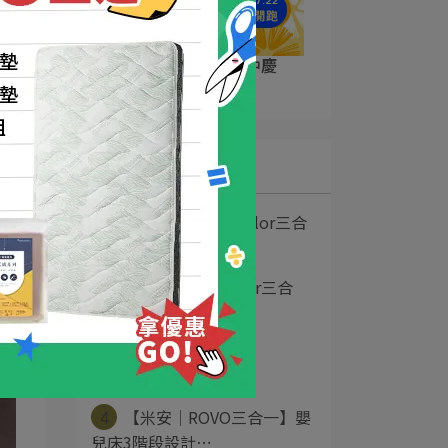
07/08-07/22｜夏祭年中慶
2026-07-08
最新文章
1
【劉雨柔│Minicolor三合
一】幫小⋯
2
【唐葳│MiniColor三合
一】這張床⋯
3
【蔡詩蕓/王陽明
│MiniColor三合⋯
4
【米安│ROVO三合一】嬰
兒床3階段設計⋯