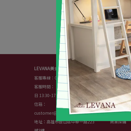
LEVANA美式嬰童傢俱
About us
客服專線：07-5228656
品牌故事
客服時間：                                         平
發展沿革
日 13:30-17:30｜週末公休
隱私政策
信箱：
服務條款
customer@levana.com.tw
我的帳戶
地址：高雄市鼓山區中華一路223
商業採購
號3樓