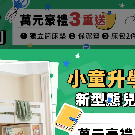
by 嬰兒成長床
床墊寢具周邊
限時優惠
最新消息
員禮遇