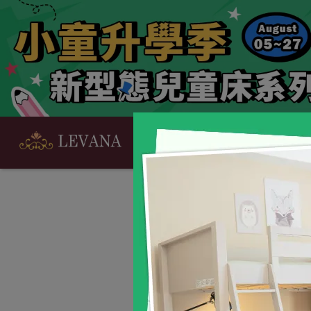
Kids 新型態兒童傢俱
Ba
選購支援
全台門市
會