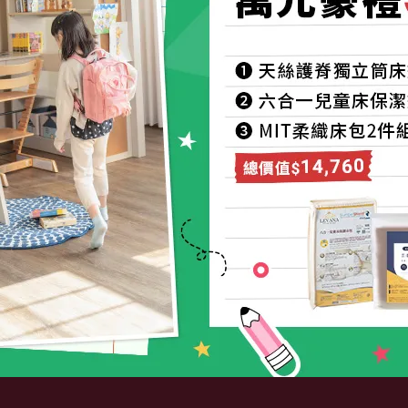
售後服務
成長煥新計畫2.0
買貴退差價
保固條款
退換貨政策
聯繫客服