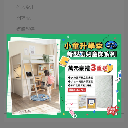
名人愛用
開箱影片
媒體報導
Kids兒童床
五合一嬰兒床
四合一嬰兒床
三合一嬰兒床
床寢周邊
文章分類