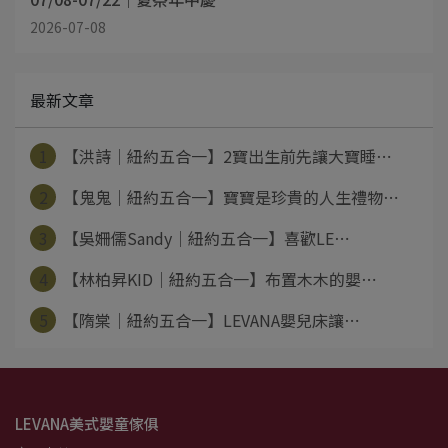
2026-07-08
最新文章
1
【洪詩│紐約五合一】2寶出生前先讓大寶睡⋯
2
【鬼鬼│紐約五合一】寶寶是珍貴的人生禮物⋯
3
【吳姍儒Sandy│紐約五合一】喜歡LE⋯
4
【林柏昇KID│紐約五合一】布置木木的嬰⋯
5
【隋棠│紐約五合一】LEVANA嬰兒床讓⋯
LEVANA美式嬰童傢俱