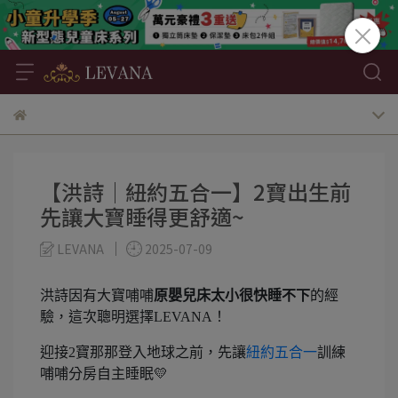
【洪詩│紐約五合一】2寶出生前
先讓大寶睡得更舒適~
LEVANA
2025-07-09
洪詩因有大寶哺哺
原嬰兒床太小很快睡不下
的經
驗，這次聰明選擇LEVANA！
迎接2寶那那登入地球之前，先讓
紐約五合一
訓練
哺哺分房自主睡眠💛