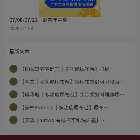
07/08-07/22｜夏祭年中慶
2026-07-08
最新文章
1
【Mia/玖壹壹健志│多功能尿布台】打破⋯
2
【李文│多功能尿布台】換尿布終於可以挺直⋯
3
【虞承璇│多功能尿布台】免除頻繁彎腰換尿⋯
4
【安柏Amber.L│多功能尿布台】尿布⋯
5
【安玖│aircool有機棉可水洗床墊】⋯