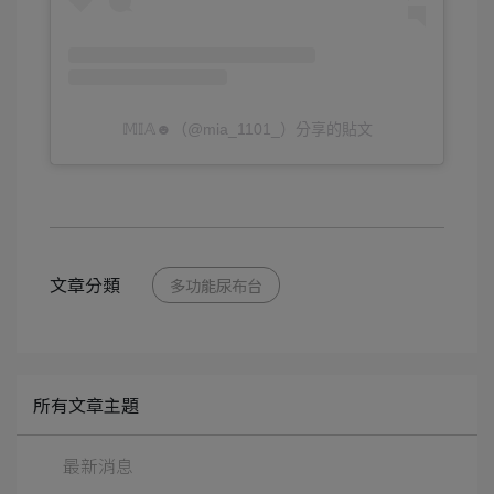
𝕄𝕀𝔸☻（@mia_1101_）分享的貼文
文章分類
多功能尿布台
所有文章主題
最新消息