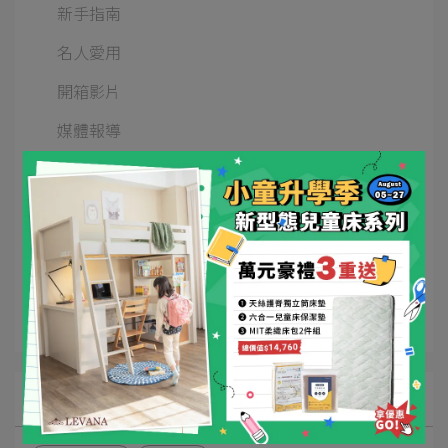
新手指南
名人愛用
開箱影片
媒體報導
Kids兒童床
五合一嬰兒床
四合一嬰兒床
三合一嬰兒床
床寢周邊
文章分類