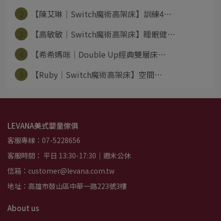
2
【陳艾琳│Switch魔術高架床】訓練4⋯
3
【高敏敏│Switch魔術高架床】睡眠健⋯
4
【希希媽咪│Double Up經典雙層床⋯
5
【Ruby│Switch魔術高架床】空間⋯
LEVANA美式嬰童傢俱
客服專線：07-5228656
客服時間： 平日 13:30-17:30｜週末公休
信箱：customer@levana.com.tw
地址：高雄市鼓山區中華一路223號3樓
About us