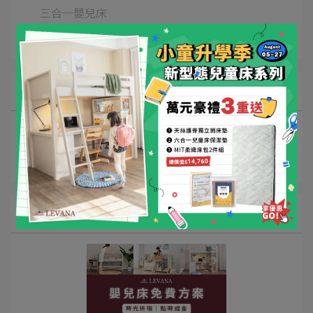
三合一嬰兒床
床寢周邊
文章分類
Switch魔術高架床
Double Up經典雙層床
StudyLoft書桌高架床
最新消息