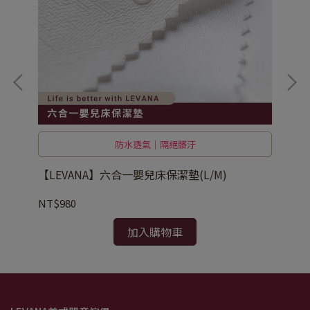
防水透氣｜隔絕髒汙
【LEVANA】六合一嬰兒床保潔墊(L/M)
【
NT$980
NT
加入購物車