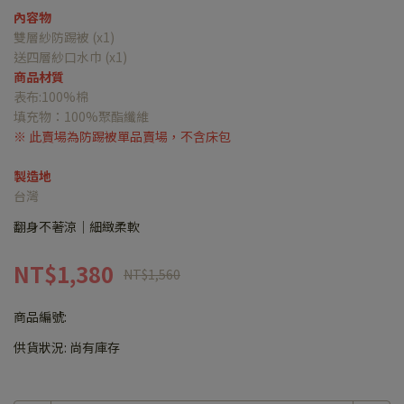
內容物
雙層紗防踢被 (x1)
送四層紗口水巾 (x1)
商品材質
表布:100%棉
填充物：100%聚酯纖維
※ 此賣場為防踢被單品賣場，不含床包
製造地
台灣
翻身不著涼｜細緻柔軟
NT$1,380
NT$1,560
商品編號:
供貨狀況:
尚有庫存