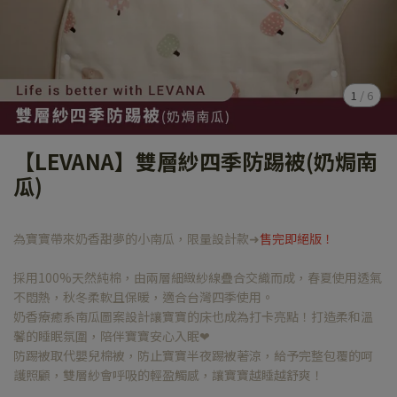
1
/
6
【LEVANA】雙層紗四季防踢被(奶焗南
瓜)
為寶寶帶來奶香甜夢的小南瓜，限量設計款➜
售完即絕版！
採用100%天然純棉，由兩層細緻紗線疊合交織而成，春夏使用透氣
不悶熱，秋冬柔軟且保暖，適合台灣四季使用。
奶香療癒系南瓜圖案設計讓寶寶的床也成為打卡亮點！打造柔和溫
馨的睡眠氛圍，陪伴寶寶安心入眠❤
防踢被取代嬰兒棉被，防止寶寶半夜踢被著涼，給予完整包覆的呵
護照顧，雙層紗會呼吸的輕盈觸感，讓寶寶越睡越舒爽！