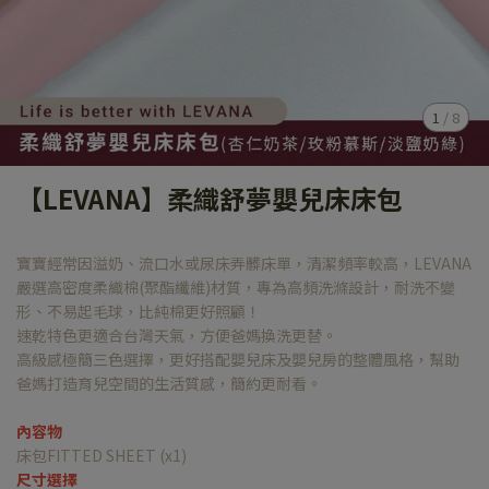
1
/
8
【LEVANA】柔織舒夢嬰兒床床包
寶寶經常因溢奶、流口水或尿床弄髒床單，清潔頻率較高，LEVANA
嚴選高密度柔織棉(聚酯纖維)材質，專為高頻洗滌設計，耐洗不變
形、不易起毛球，比純棉更好照顧！
速乾特色更適合台灣天氣，方便爸媽換洗更替。
高級感極簡三色選擇，更好搭配嬰兒床及嬰兒房的整體風格，幫助
爸媽打造育兒空間的生活質感，簡約更耐看。
內容物
床包FITTED SHEET (x1)
尺寸選擇