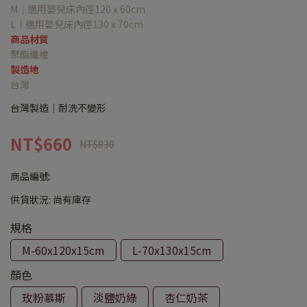
M｜適用嬰兒床內徑120 x 60cm
L｜適用嬰兒床內徑130 x 70cm
商品材質
聚酯纖維
製造地
台灣
台灣製造｜耐洗不變形
NT$660
NT$830
商品編號:
供貨狀況:
尚有庫存
規格
M-60x120x15cm
L-70x130x15cm
顏色
玫粉慕斯
淡鹽奶綠
杏仁奶茶