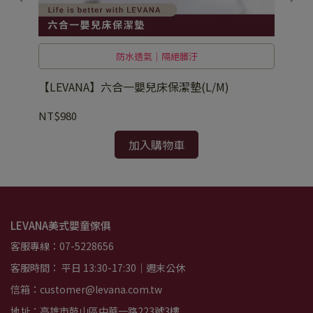
防水透氣｜隔絕髒汙
【LEVANA】六合一嬰兒床保潔墊(L/M)
【
NT$980
NT
加入購物車
LEVANA美式嬰童傢俱
客服專線：07-5228656
客服時間： 平日 13:30-17:30｜週末公休
信箱：customer@levana.com.tw
地址：高雄市鼓山區中華一路223號3樓