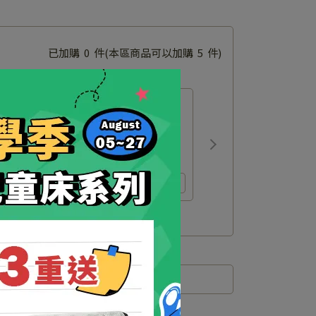
已加購
0
件
(本區商品可以加購
5
件)
ebaby】Lisbon 里斯本/Cloud 雲
Denmark 丹麥/lbb-02護欄
價
NT$2,980
價購
NT$2,980
運送方式