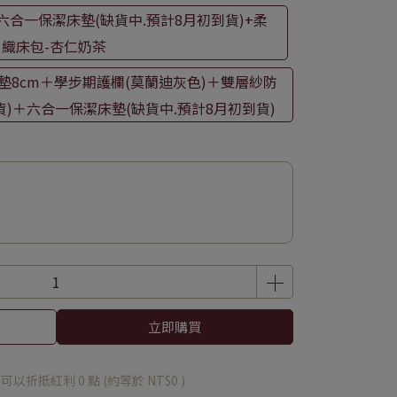
六合一保潔床墊(缺貨中.預計8月初到貨)+柔
織床包-杏仁奶茶
墊8cm＋學步期護欄(莫蘭迪灰色)＋雙層紗防
)＋六合一保潔床墊(缺貨中.預計8月初到貨)
立即購買
 」可以折抵紅利
0
點 (約等於
NT$0
)