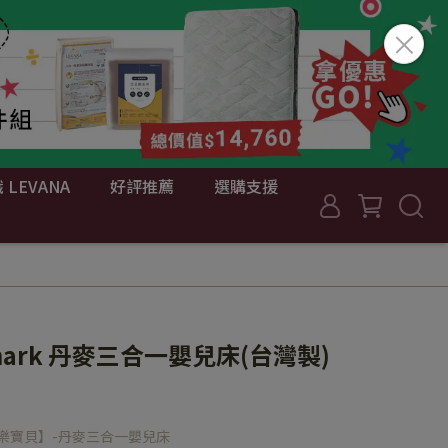
 LEVANA
好評推薦
選購支援
mark 丹麥三合一嬰兒床(台灣製)
by樂寶貝】-丹麥三合一嬰兒床