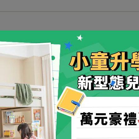
心物流平日組裝(適用60 x
【L
朵/
0
售
300
加
規格說明