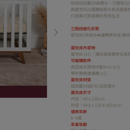
採用紐西蘭3A級實木，沉穩耐久
典雅雪松白護欄與原木色床腳撞
打造美式質感簡約育兒生活
三階段變化形態
嬰兒床/拼接床⮕護欄學步床(需
嬰兒床內容物
嬰兒床 (x1)｜鐵床底板實際為黑
可選購配件
高密度支撐棉床墊8cm (x1)
學步期側邊護欄 (x1)
嬰兒床材質
紐西蘭3A級FSC認證實木
嬰兒床尺寸
內徑｜60 x 120cm
外徑｜64.6 x 124.4 x82.6cm
適用年齡
0~6歲
承重係數