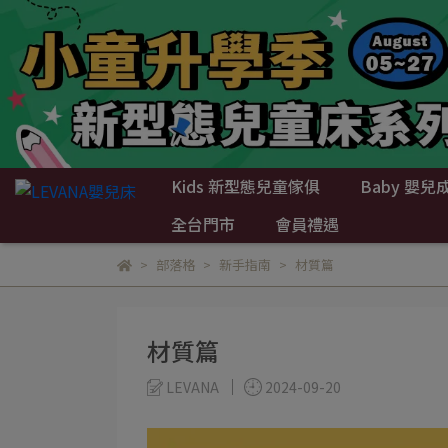
Kids 新型態兒童傢俱
Baby 嬰兒
全台門市
會員禮遇
部落格
新手指南
材質篇
材質篇
LEVANA
2024-09-20