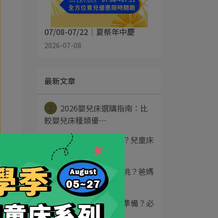
07/08-07/22｜夏祭年中慶
2026-07-08
最新文章
1
2026嬰兒床選購指南：比
較嬰兒床種類優⋯
2
小坪數兒童房規劃？兒童床
推薦5大挑選重點⋯
3
嬰兒床墊推薦怎麼挑？爸媽
睡過夜的關鍵，床⋯
4
寶寶用品清單怎麼準備？必
備物品全解析，讓⋯