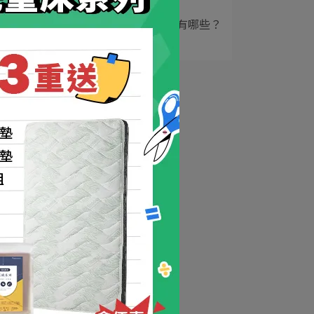
5
嬰兒淺眠解決方法有哪些？
掌握原因＋5大技⋯