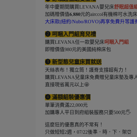
年中慶期間購買LEVANA嬰兒床
舒眠超值
加碼贈價值𝟔,𝟖𝟖𝟎元的airccol有機棉可水洗
大床款(紐約/Nubo/ROVO)再享免費升等
❷ 呵睏入門組育兒禮
購買LEVANA任一款嬰兒床
呵睏入門組
即贈價值980元的美國純棉床包
❸ 新型態兒童床買就送
天絲表布！獨立筒！護脊支撐超有力！
購買LEVANA兒童床免費贈兒童床墊及專
直接現省萬元以上🤩
❹ 滿額組裝優惠價
單筆消費滿22,000元
加購專人平日到府組裝服務只要500元🖐️
這麼狂的優惠真的不常有！
只做短短2週，07/22後準．時．下．架⏰