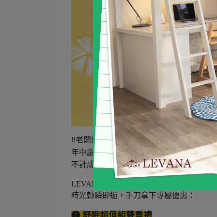
‼️老闆說活動太殺了不能做太久‼️
免費送
年中慶限定
可水洗床墊、獨立筒床墊
不計成本玩真的🤩🤩🤩
LEVANA夏祭年中慶☀️驚喜快閃僅𝟐週！
時光轉瞬即逝，手刀拿下專屬優惠：
❶ 舒眠超值組雙重禮