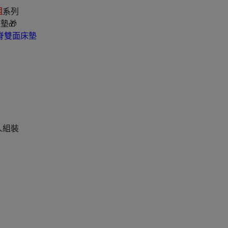
組
系列
床墊🎁
護脊雙面床墊
人組裝